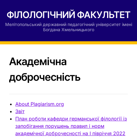
ФІЛОЛОГІЧНИЙ ФАКУЛЬТЕТ
Мелітопольський державний педагогічний університет імені
Богдана Хмельницького
Академічна
доброчесність
About Plagiarism.org
Звіт
План роботи кафедри германської філології із
запобігання порушень правил і норм
академічної доброчесності на І півріччя 2022