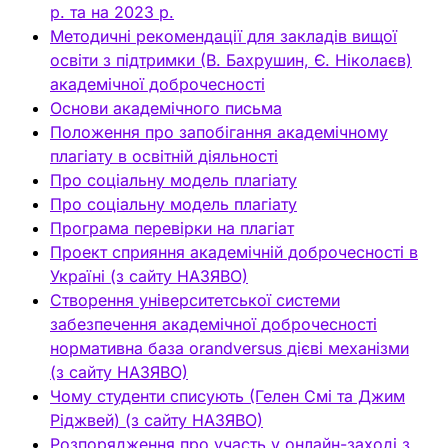
р. та на 2023 р.
Методичні рекомендації для закладів вищої
освіти з підтримки (В. Бахрушин, Є. Ніколаєв)
академічної доброчесності
Основи академічного письма
Положення про запобігання академічному
плагіату в освітній діяльності
Про соціальну модель плагіату
Про соціальну модель плагіату
Програма перевірки на плагіат
Проект сприяння академічній доброчесності в
Україні (з сайту НАЗЯВО)
Створення університетської системи
забезпечення академічної доброчесності
нормативна база orandversus дієві механізми
(з сайту НАЗЯВО)
Чому студенти списують (Гелен Смі та Джим
Ріджвей) (з сайту НАЗЯВО)
Розпорядження про участь у онлайн-заході з