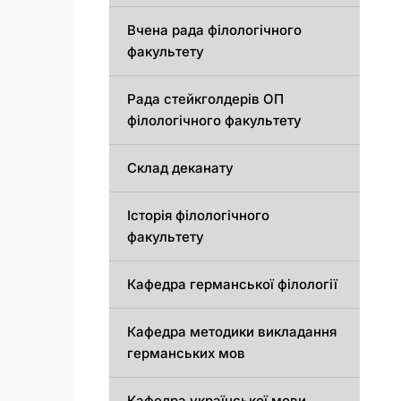
Вчена рада філологічного
факультету
Рада стейкголдерів ОП
філологічного факультету
Склад деканату
Історія філологічного
факультету
Кафедрa германської філології
Кафедрa методики викладання
германських мов
Кафедра української мови