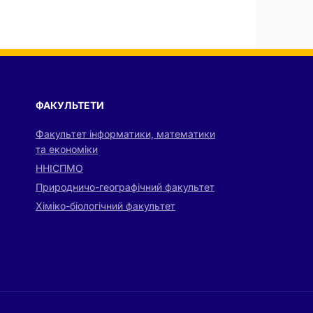
ФАКУЛЬТЕТИ
Факультет інформатики, математики
та економіки
ННІСПМО
Природничо-географічний факультет
Хіміко-біологічний факультет