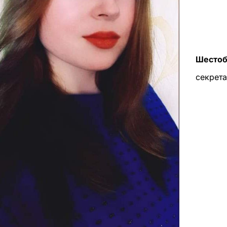
Шестоб
секрета