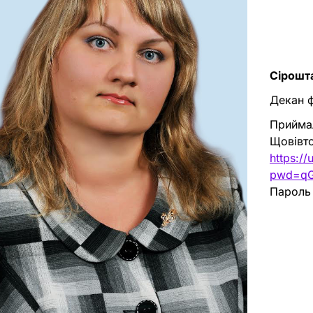
Сірошт
Декан ф
Прийма
Щовівто
https:/
pwd=qG
Пароль