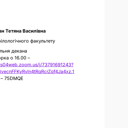
ан Тетяна Василівна
ілологічного факультету
льня декана
рка о 16.00 –
/us04web.zoom.us/j/73791691243?
vecnFFKyRvln4tRqRcrZqf4Ja4xz.1
 – 75DMQE