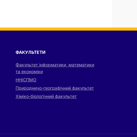
ФАКУЛЬТЕТИ
Факультет інформатики, математики
та економіки
ННІСПМО
Природничо-географічний факультет
Хіміко-біологічний факультет