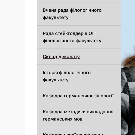
Вчена рада філологічного
факультету
Рада стейкголдерів ОП
філологічного факультету
Склад деканату
Історія філологічного
факультету
Кафедрa германської філології
Кафедрa методики викладання
германських мов
Кафедра української мови