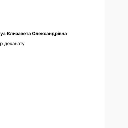
уз Єлизавета Олександрівна
р деканату