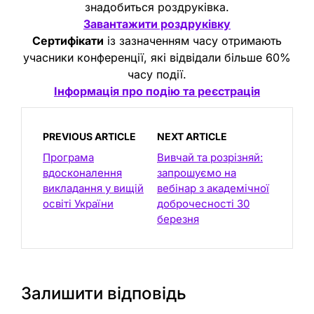
знадобиться роздруківка.
Завантажити роздруківку
Сертифікати
із зазначенням часу отримають
учасники конференції, які відвідали більше 60%
часу події.
Інформація про подію та реєстрація
PREVIOUS ARTICLE
NEXT ARTICLE
Програма
Вивчай та розрізняй:
вдосконалення
запрошуємо на
викладання у вищій
вебінар з академічної
освіті України
доброчесності 30
березня
Залишити відповідь