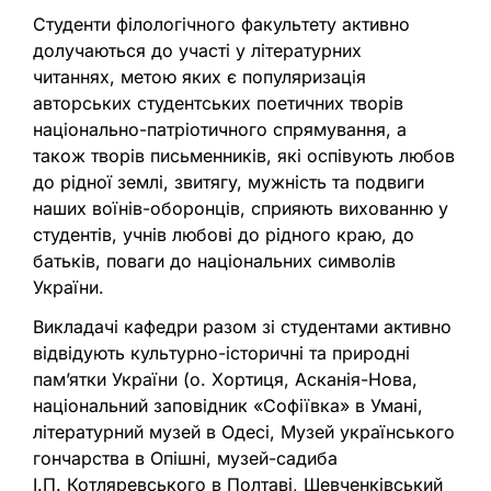
Студенти філологічного факультету активно
долучаються до участі у літературних
читаннях, метою яких є популяризація
авторських студентських поетичних творів
національно-патріотичного спрямування, а
також творів письменників, які оспівують любов
до рідної землі, звитягу, мужність та подвиги
наших воїнів-оборонців, сприяють вихованню у
студентів, учнів любові до рідного краю, до
батьків, поваги до національних символів
України.
Викладачі кафедри разом зі студентами активно
відвідують культурно-історичні та природні
пам’ятки України (о. Хортиця, Асканія-Нова,
національний заповідник «Софіївка» в Умані,
літературний музей в Одесі, Музей українського
гончарства в Опішні, музей-садиба
І.П. Котляревського в Полтаві, Шевченківський