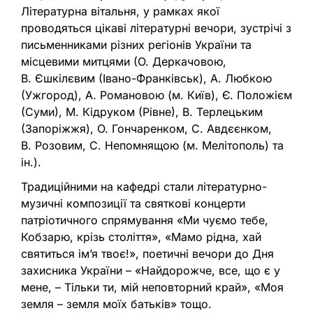
Літературна вітальня, у рамках якої
проводяться цікаві літературні вечори, зустрічі з
письменниками різних регіонів України та
місцевими митцями (О. Деркачовою,
В. Єшкілєвим (Івано-Франківськ), А. Любкою
(Ужгород), А. Романовою (м. Київ), Є. Положієм
(Суми), М. Кідруком (Рівне), В. Терлецьким
(Запоріжжя), О. Гончаренком, С. Авдєєнком,
В. Розовим, С. Непомнящою (м. Мелітополь) та
ін.).
Традиційними на кафедрі стали літературно-
музичні композиції та святкові концерти
патріотичного спрямування «Ми чуємо тебе,
Кобзарю, крізь століття», «Мамо рідна, хай
святиться ім’я твоє!», поетичні вечори до Дня
захисника України – «Найдорожче, все, що є у
мене, – Тільки ти, мій неповторний край», «Моя
земля – земля моїх батьків» тощо.