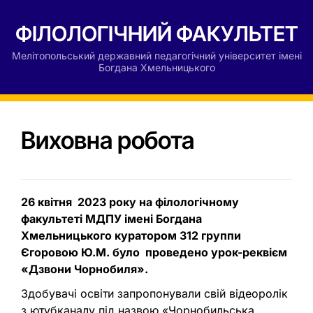
ФІЛОЛОГІЧНИЙ ФАКУЛЬТЕТ
Мелітопольський державний педагогічний університет імені
Богдана Хмельницького
Виховна робота
26 квітня 2023 року на філологічному
факультеті МДПУ імені Богдана
Хмельницького куратором 312 группи
Єгоровою Ю.М. було проведено урок-реквієм
«Дзвони Чорнобиля».
Здобувачі освіти запропонували свій відеоролік
з ютубканалу під назвою «Чорнобильська