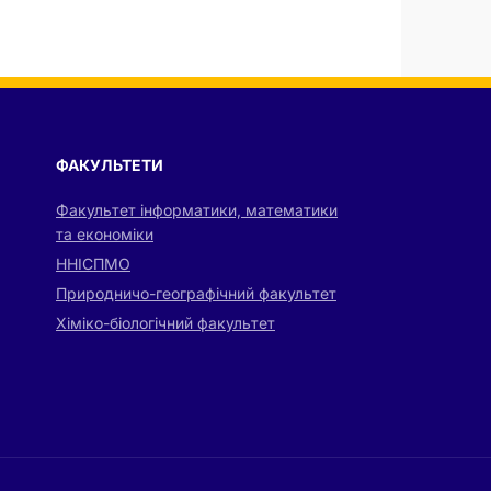
ФАКУЛЬТЕТИ
Факультет інформатики, математики
та економіки
ННІСПМО
Природничо-географічний факультет
Хіміко-біологічний факультет