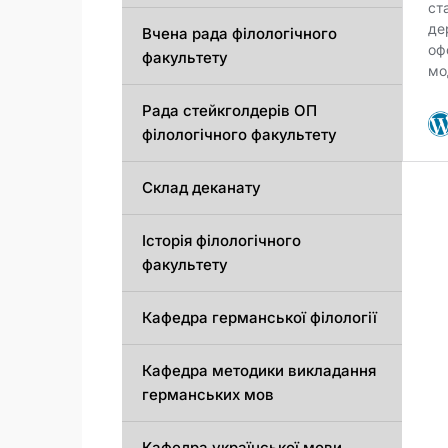
Вчена рада філологічного
факультету
Рада стейкголдерів ОП
філологічного факультету
Склад деканату
Історія філологічного
факультету
Кафедрa германської філології
Кафедрa методики викладання
германських мов
Кафедра української мови