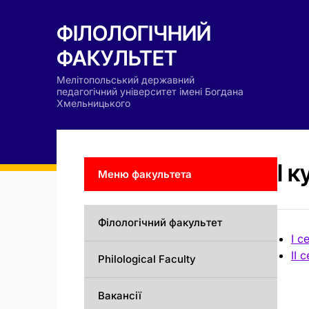
ФІЛОЛОГІЧНИЙ
ФАКУЛЬТЕТ
Мелітопольський державний
педагогічний університет імені Богдана
Хмельницького
І к
Меню факультета
Філологічний факультет
І с
ІІ 
Philological Faculty
Вакансії