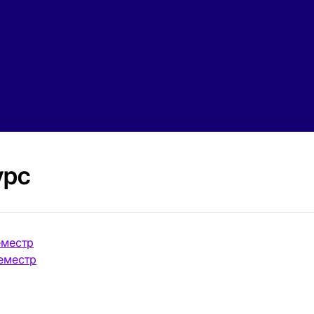
урс
еместр
семестр