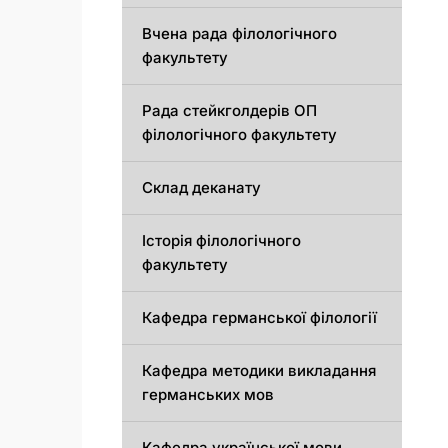
Вчена рада філологічного
факультету
Рада стейкголдерів ОП
філологічного факультету
Склад деканату
Історія філологічного
факультету
Кафедрa германської філології
Кафедрa методики викладання
германських мов
Кафедра української мови