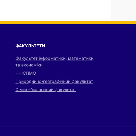
ФАКУЛЬТЕТИ
Факультет інформатики, математики
та економіки
ННІСПМО
Природничо-географічний факультет
Хіміко-біологічний факультет