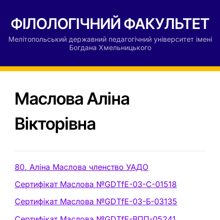
ФІЛОЛОГІЧНИЙ ФАКУЛЬТЕТ
Мелітопольський державний педагогічний університет імені
Богдана Хмельницького
Маслова Аліна
Вікторівна
80. Аліна Маслова членство УАДО
Сертифікат Маслова №GDTfE-03-C-01518
Сертифікат Маслова №GDTfE-03-Б-03135
Сертифікат Маслова №GDTfE-BПП-05241