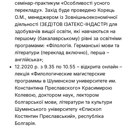
семінар-практикум «Особливості усного
перекладу». Захід буде проведено Корець
О.М., менеджером із Зовнішньоекономічної
діяльності (ЗЕД)ТОВ ІЗАТЕКС-ІНДАСТРІ для
здобувачів вищої освіти, які навчаються на
першому (бакалаврському) рівні за освітніми
програмами: «Філологія. Германські мови та
літератури (переклад включно), перша –
англійська»;
12.2020 р. з 9.35 по 10.55 – відкрита онлайн –
лекція «Филологические магистерские
программы в Шуменском университете им.
Константина Преславского» Красимирою
Колевою, доктором наук, лектором
болгарської мови, літератури та культури
Шуменського університету «Єпископ
Костянтин Преславський», республіка
Болгарія.