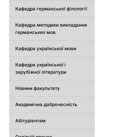
Кафедрa германської філології
Кафедрa методики викладання
германських мов
Кафедра української мови
Кафедра української і
зарубіжної літератури
Новини факультету
Академічна доброчесність
Абітурієнтам
Освітній процес