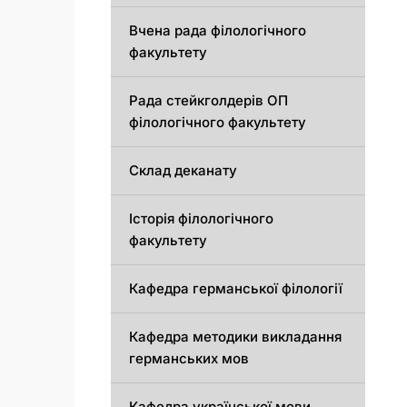
Вчена рада філологічного
факультету
Рада стейкголдерів ОП
філологічного факультету
Склад деканату
Історія філологічного
факультету
Кафедрa германської філології
Кафедрa методики викладання
германських мов
Кафедра української мови