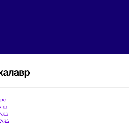
калавр
урс
курс
 курс
курс