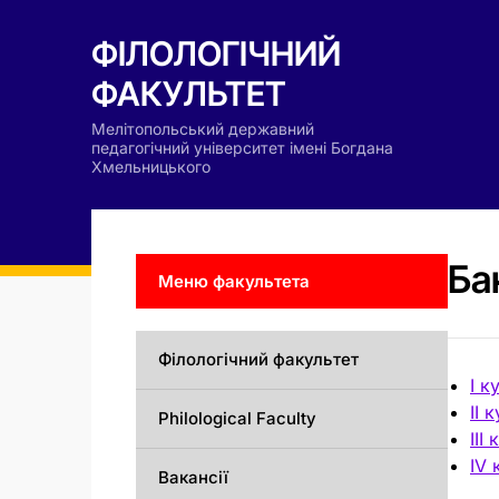
ФІЛОЛОГІЧНИЙ
ФАКУЛЬТЕТ
Мелітопольський державний
педагогічний університет імені Богдана
Хмельницького
Ба
Меню факультета
Філологічний факультет
І к
ІІ 
Philological Faculty
ІІІ
IV 
Вакансії