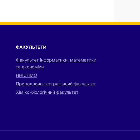
ФАКУЛЬТЕТИ
Факультет інформатики, математики
та економіки
ННІСПМО
Природничо-географічний факультет
Хіміко-біологічний факультет