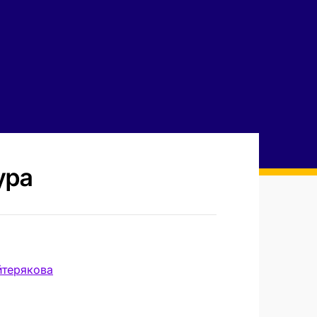
ура
терякова