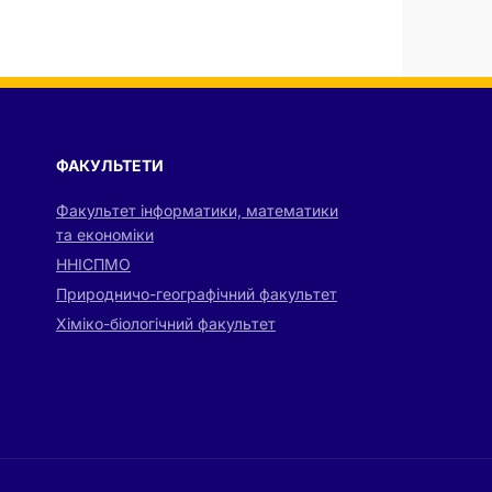
ФАКУЛЬТЕТИ
Факультет інформатики, математики
та економіки
ННІСПМО
Природничо-географічний факультет
Хіміко-біологічний факультет