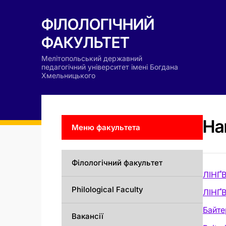
ФІЛОЛОГІЧНИЙ
ФАКУЛЬТЕТ
Мелітопольський державний
педагогічний університет імені Богдана
Хмельницького
На
Меню факультета
Філологічний факультет
ЛІНҐ
Philological Faculty
ЛІНҐ
Байте
Вакансії