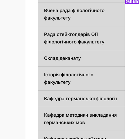
Baite
Вчена рада філологічного
факультету
Рада стейкголдерів ОП
філологічного факультету
Склад деканату
Історія філологічного
факультету
Кафедрa германської філології
Кафедрa методики викладання
германських мов
Кафедра української мови