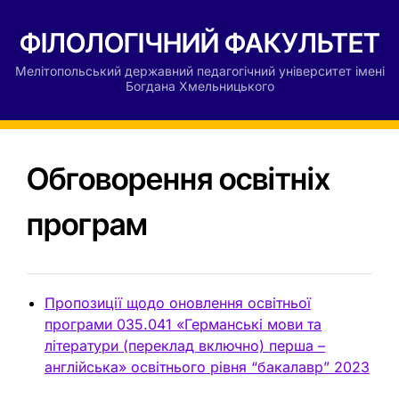
ФІЛОЛОГІЧНИЙ ФАКУЛЬТЕТ
Мелітопольський державний педагогічний університет імені
Богдана Хмельницького
Обговорення освітніх
програм
Пропозиції щодо оновлення освітньої
програми 035.041 «Германські мови та
літератури (переклад включно) перша –
англійська» освітнього рівня “бакалавр” 2023