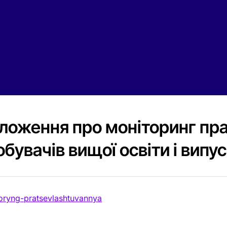
ложення про моніторинг пр
обувачів вищої освіти і вип
oryng-pratsevlashtuvannya