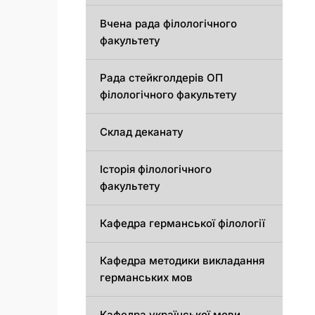
Вчена рада філологічного
факультету
Рада стейкголдерів ОП
філологічного факультету
Склад деканату
Історія філологічного
факультету
Кафедрa германської філології
Кафедрa методики викладання
германських мов
Кафедра української мови