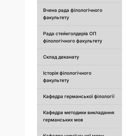
Вчена рада філологічного
факультету
Рада стейкголдерів ОП
філологічного факультету
Склад деканату
Історія філологічного
факультету
Кафедрa германської філології
Кафедрa методики викладання
германських мов
Кафедра української мови