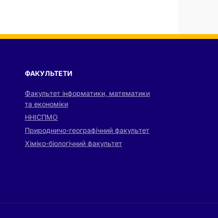
ФАКУЛЬТЕТИ
Факультет інформатики, математики
та економіки
ННІСПМО
Природничо-географічний факультет
Хіміко-біологічний факультет