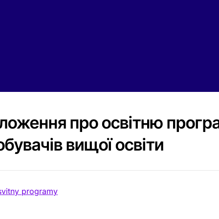
ложення про освітню програ
обувачів вищої освіти
svitny programy