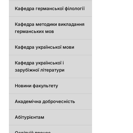
Кафедрa германської філології
Кафедрa методики викладання
германських мов
Кафедра української мови
Кафедра української і
зарубіжної літератури
Новини факультету
Академічна доброчесність
Абітурієнтам
Освітній процес