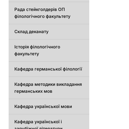
Рада стейкголдерів ОП
філологічного факультету
Склад деканату
Історія філологічного
факультету
Кафедрa германської філології
Кафедрa методики викладання
германських мов
Кафедра української мови
Кафедра української і
зарубіжної літератури