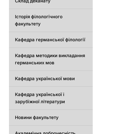
Склад деканату
Історія філологічного
факультету
Кафедрa германської філології
Кафедрa методики викладання
германських мов
Кафедра української мови
Кафедра української і
зарубіжної літератури
Новини факультету
Академічна доброчесність