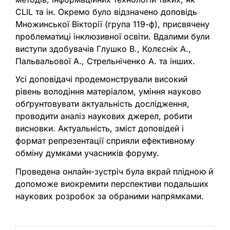
CLIL та ін. Окремо було відзначено доповідь
Множинської Вікторії (група 119-ф), присвячену
проблематиці інклюзивної освіти. Вдалими були
виступи здобувачів Глушко В., Колєснік А.,
Пальвальової А., Стрельніченко А. та інших.
Усі доповідачі продемонстрували високий
рівень володіння матеріалом, уміння науково
обґрунтовувати актуальність дослідження,
проводити аналіз наукових джерел, робити
висновки. Актуальність, зміст доповідей і
формат репрезентації сприяли ефективному
обміну думками учасників форуму.
Проведена онлайн-зустріч була вкрай плідною й
допоможе виокремити перспективи подальших
наукових розробок за обраними напрямками.