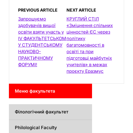
PREVIOUS ARTICLE
NEXT ARTICLE
Запрошуємо
КРУГЛИЙ СТІЛ
здобувачів вищої
«Зміцнення спільних
освіти взяти участь у
цінностей ЄС через
IV ФАКУЛЬТЕТСЬКОМ
політику
У СТУДЕНТСЬКОМУ
багатомовності в
НАУКОВО-
освіті та при
ПРАКТИЧНОМУ
підготовці майбутніх
ФОРУМІ!
учителів» в межах
проєкту Еразмус
Меню факультета
Філологічний факультет
Philological Faculty