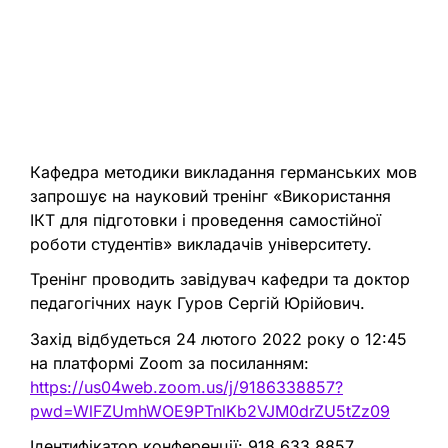
Кафедра методики викладання германських мов
запрошує на науковий тренінг «Використання
ІКТ для підготовки і проведення самостійної
роботи студентів» викладачів університету.
Тренінг проводить завідувач кафедри та доктор
педагогічних наук Гуров Сергій Юрійович.
Захід відбудеться 24 лютого 2022 року о 12:45
на платформі Zoom за посиланням:
https://us04web.zoom.us/j/9186338857?
pwd=WlFZUmhWOE9PTnlKb2VJM0drZU5tZz09
Ідентифікатор конференції: 918 633 8857