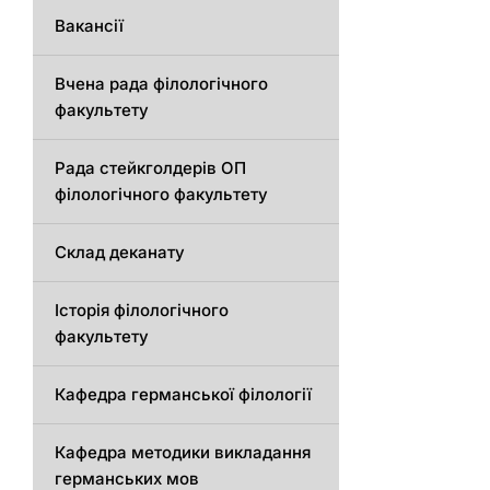
Вакансії
Вчена рада філологічного
факультету
Рада стейкголдерів ОП
філологічного факультету
Склад деканату
Історія філологічного
факультету
Кафедрa германської філології
Кафедрa методики викладання
германських мов