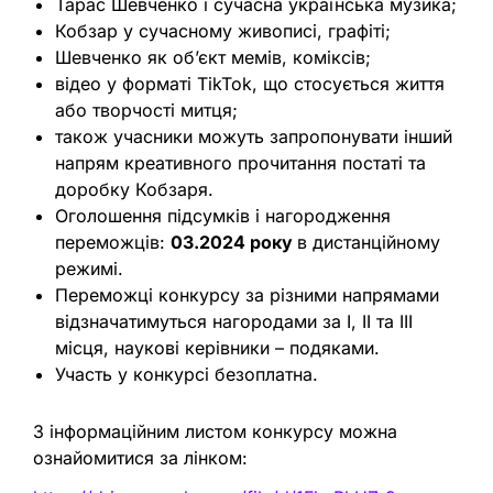
Тарас Шевченко і сучасна українська музика;
Кобзар у сучасному живописі, графіті;
Шевченко як об’єкт мемів, коміксів;
відео у форматі TikTok, що стосується життя
або творчості митця;
також учасники можуть запропонувати інший
напрям креативного прочитання постаті та
доробку Кобзаря.
Оголошення підсумків і нагородження
переможців:
03.2024 року
в дистанційному
режимі.
Переможці конкурсу за різними напрямами
відзначатимуться нагородами за І, ІІ та ІІІ
місця, наукові керівники – подяками.
Участь у конкурсі безоплатна.
З інформаційним листом конкурсу можна
ознайомитися за лінком: