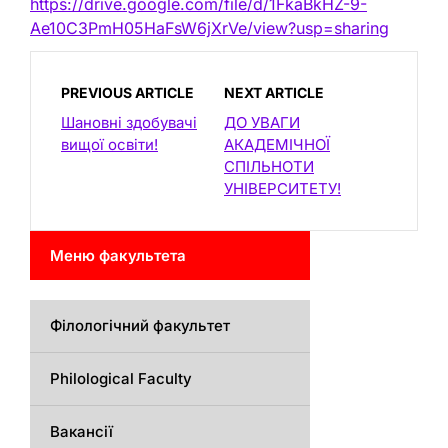
https://drive.google.com/file/d/1FkaBkHZ-9-
Ae10C3PmH05HaFsW6jXrVe/view?usp=sharing
PREVIOUS ARTICLE
NEXT ARTICLE
Шановні здобувачі
ДО УВАГИ
вищої освіти!
АКАДЕМІЧНОЇ
СПІЛЬНОТИ
УНІВЕРСИТЕТУ!
Меню факультета
Філологічний факультет
Philological Faculty
Вакансії